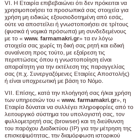
VI. Η Εταιρία επιβεβαιώνει ότι δεν πρόκειται να
χρησιμοποιήσει τα προσωπικά σας στοιχεία για
χρήση μη ειδικώς εξουσιοδοτημένη από εσάς,
ούτε να αποστείλει ή γνωστοποιήσει σε τρίτους
(φυσικά ή νομικά πρόσωπα) μη συνδεδεμένους
με το «
www
.
farmamakri
.
gr
» τα εν λόγω
στοιχεία σας χωρίς τη δική σας ρητή και ειδική
συναίνεση προς τούτο, με εξαίρεση τις
περιπτώσεις όπου η γνωστοποίηση είναι
απαραίτητη για την εκτέλεση της παραγγελίας
σας (π.χ. Συνεργαζόμενες Εταιρίες Αποστολής)
ή είναι υποχρεωτική με βάση το Νόμο.
VII. Επίσης, κατά την πλοήγησή σας ή/και χρήση
των υπηρεσιών του «
www
.
farmamakri
.
gr
», η
Εταιρία δύναται να συλλέγει πληροφορίες από το
λειτουργικό σύστημα του υπολογιστή σας, τον
φυλλομετρητή σας (browser) και τη διεύθυνση
του παρόχου Διαδικτύου (IP) για την μέτρηση της
επισκεψιμότητας, την διαμόρφωση ιστορικού