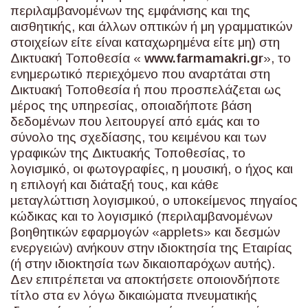
περιλαμβανομένων της εμφάνισης και της
αισθητικής, και άλλων οπτικών ή μη γραμματικών
στοιχείων είτε είναι καταχωρημένα είτε μη) στη
Δικτυακή Τοποθεσία «
www
.
farmamakri
.
gr
», το
ενημερωτικό περιεχόμενο που αναρτάται στη
Δικτυακή Τοποθεσία ή που προσπελάζεται ως
μέρος της υπηρεσίας, οποιαδήποτε βάση
δεδομένων που λειτουργεί από εμάς και το
σύνολο της σχεδίασης, του κειμένου και των
γραφικών της Δικτυακής Τοποθεσίας, το
λογισμικό, οι φωτογραφίες, η μουσική, ο ήχος και
η επιλογή και διάταξή τους, και κάθε
μεταγλώττιση λογισμικού, ο υποκείμενος πηγαίος
κώδικας και το λογισμικό (περιλαμβανομένων
βοηθητικών εφαρμογών «applets» και δεσμών
ενεργειών) ανήκουν στην ιδιοκτησία της Εταιρίας
(ή στην ιδιοκτησία των δικαιοπαρόχων αυτής).
Δεν επιτρέπεται να αποκτήσετε οποιονδήποτε
τίτλο στα εν λόγω δικαιώματα πνευματικής