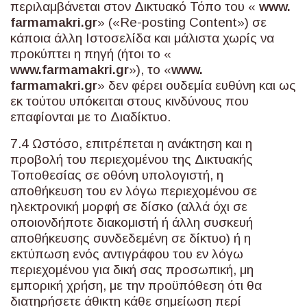
περιλαμβάνεται στον Δικτυακό Τόπο του «
www
.
farmamakri
.
gr
» («Re-posting Content») σε
κάποια άλλη Ιστοσελίδα και μάλιστα χωρίς να
προκύπτει η πηγή (ήτοι το «
www
.
farmamakri
.
gr
»), το «
www
.
farmamakri
.
gr
» δεν φέρει ουδεμία ευθύνη και ως
εκ τούτου υπόκειται στους κινδύνους που
επαφίονται με το Διαδίκτυο.
7.4 Ωστόσο, επιτρέπεται η ανάκτηση και η
προβολή του περιεχομένου της Δικτυακής
Τοποθεσίας σε οθόνη υπολογιστή, η
αποθήκευση του εν λόγω περιεχομένου σε
ηλεκτρονική μορφή σε δίσκο (αλλά όχι σε
οποιονδήποτε διακομιστή ή άλλη συσκευή
αποθήκευσης συνδεδεμένη σε δίκτυο) ή η
εκτύπωση ενός αντιγράφου του εν λόγω
περιεχομένου για δική σας προσωπική, μη
εμπορική χρήση, με την προϋπόθεση ότι θα
διατηρήσετε άθικτη κάθε σημείωση περί