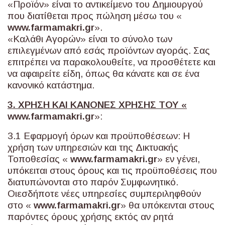
«Προϊόν» είναι το αντικείμενο του Δημιουργού
που διατίθεται προς πώληση μέσω του «
www
.
farmamakri
.
gr
».
«Καλάθι Αγορών» είναι το σύνολο των
επιλεγμένων από εσάς προϊόντων αγοράς. Σας
επιτρέπει να παρακολουθείτε, να προσθέτετε και
να αφαιρείτε είδη, όπως θα κάνατε και σε ένα
κανονικό κατάστημα.
3. ΧΡΗΣΗ ΚΑΙ ΚΑΝΟΝΕΣ ΧΡΗΣΗΣ ΤΟΥ «
www
.
farmamakri
.
gr
»:
3.1 Εφαρμογή όρων και προϋποθέσεων: Η
χρήση των υπηρεσιών και της Δικτυακής
Τοποθεσίας «
www
.
farmamakri
.
gr
» εν γένει,
υπόκειται στους όρους και τις προϋποθέσεις που
διατυπώνονται στο παρόν Συμφωνητικό.
Οιεσδήποτε νέες υπηρεσίες συμπεριληφθούν
στο «
www
.
farmamakri
.
gr
» θα υπόκεινται στους
παρόντες όρους χρήσης εκτός αν ρητά