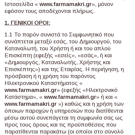
Ιστοσελίδα «
www
.
farmamakri
.
gr
», μόνον
εφόσον τους αποδέχονται πλήρως.
1. ΓΕΝΙΚΟΙ ΟΡΟΙ:
1.1 Το παρόν συνιστά το Συμφωνητικό που
συνάπτεται μεταξύ εσάς, του Δημιουργού, του
Καταναλωτή, του Χρήστη ή και του απλού
Επισκέπτη (εφεξής «εσείς», «εσάς», ή και
«Δημιουργός, Καταναλωτής, Χρήστης και
Επισκέπτης») και της Εταιρίας. Η περιήγηση, η
πρόσβαση ή η χρήση του παρόντος
Ηλεκτρονικού Καταστήματος «
www
.
farmamakri
.
gr
» (εφεξής «Ηλεκτρονικό
Κατάστημα», «
www
.
farmamakri
.
gr
» ή και «
www
.
farmamakri
.
gr
») καθώς και η χρήση των
όποιων παροχών ή υπηρεσιών που διατίθενται
μέσω αυτού συνεπάγεται τη συμφωνία σας ως
προς τους όρους και τις προϋποθέσεις που
παρατίθενται παρακάτω (οι οποίοι στο σύνολό