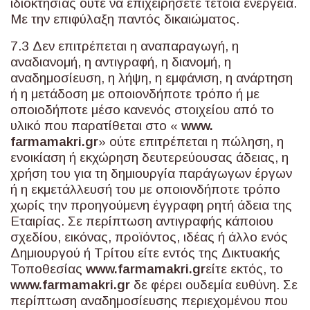
ιδιοκτησίας ούτε να επιχειρήσετε τέτοια ενέργεια.
Με την επιφύλαξη παντός δικαιώματος.
7.3 Δεν επιτρέπεται η αναπαραγωγή, η
αναδιανομή, η αντιγραφή, η διανομή, η
αναδημοσίευση, η λήψη, η εμφάνιση, η ανάρτηση
ή η μετάδοση με οποιονδήποτε τρόπο ή με
οποιοδήποτε μέσο κανενός στοιχείου από το
υλικό που παρατίθεται στο «
www
.
farmamakri
.
gr
» ούτε επιτρέπεται η πώληση, η
ενοικίαση ή εκχώρηση δευτερεύουσας άδειας, η
χρήση του για τη δημιουργία παράγωγων έργων
ή η εκμετάλλευσή του με οποιονδήποτε τρόπο
χωρίς την προηγούμενη έγγραφη ρητή άδεια της
Εταιρίας. Σε περίπτωση αντιγραφής κάποιου
σχεδίου, εικόνας, προϊόντος, ιδέας ή άλλο ενός
Δημιουργού ή Τρίτου είτε εντός της Δικτυακής
Τοποθεσίας
www
.
farmamakri
.
gr
είτε εκτός, το
www
.
farmamakri
.
gr
δε φέρει ουδεμία ευθύνη. Σε
περίπτωση αναδημοσίευσης περιεχομένου που